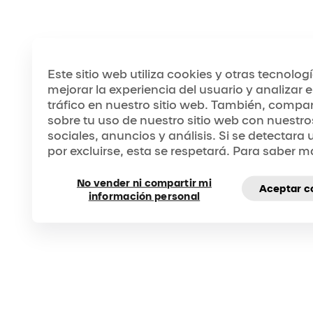
Este sitio web utiliza cookies y otras tecnolog
mejorar la experiencia del usuario y analizar 
tráfico en nuestro sitio web. También, compa
sobre tu uso de nuestro sitio web con nuestro
sociales, anuncios y análisis. Si se detectara
por excluirse, esta se respetará. Para saber m
BIENVENIDO
A UNA NUEVA ERA DE CIRQUE DU SOLEIL
Abra su mundo a más maravillas. Viva la
No vender ni compartir mi
inspiración como nunca antes.
Aceptar c
información personal