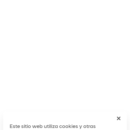
Alegría
El mundo de Alegría
Producción de
Alegría
Este sitio web utiliza cookies y otras