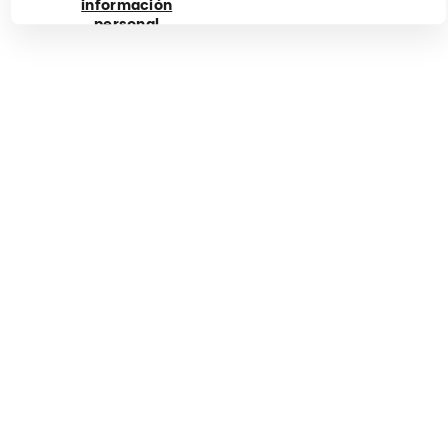
información
Suscríbete a nuestro boletín informativo y entérate
antes que nadie de las preventas en tu zona, ofertas
personal
especiales y más.
Tiktok
Facebook
Instagram
YouTube
Roblox
Cirque du Soleil
Corporativo
Descubra nuestro mundo
Accesibilidad
Política de cookies
Política de Privacidad
Términos y Condiciones