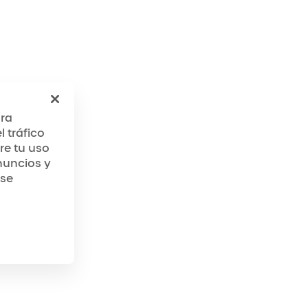
ara
 tráfico
re tu uso
nuncios y
 se