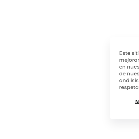
Este si
mejorar
en nues
de nues
análisis
respeta
N