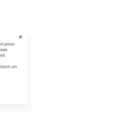
ivi pour
 ses
ant
ctons un