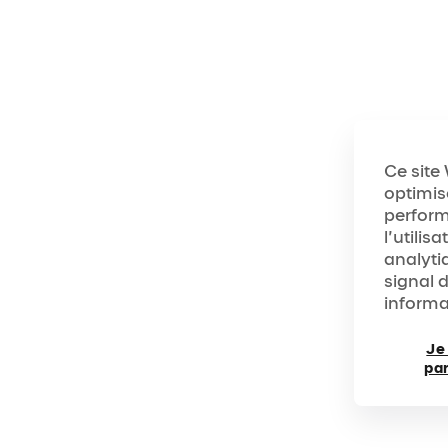
Ce site
optimise
perfor
l’utilis
analyti
signal 
informa
Je
pa