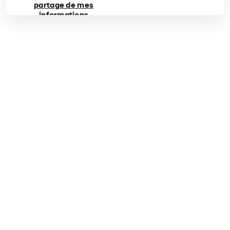
partage de mes
informations
personnelles
privées
Tiktok
Facebook
Instagram
YouTube
Roblox
Cirque du Soleil
Entreprise
Découvrez notre monde
Accessibilité
Politique sur les cookies
Politique de confidentialité