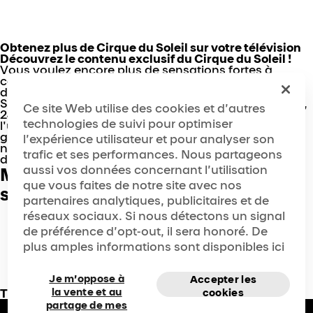
Obtenez plus de Cirque du Soleil sur votre télévision
Découvrez le contenu exclusif du Cirque du Soleil !
Vous voulez encore plus de sensations fortes à
couper le souffle, de plaisir de haut voltige et
d'inspiration en provenance du monde du Cirque du
Soleil ? Vous voulez les voir quand et où vous voulez,
Ce site Web utilise des cookies et d’autres
24/7 à l’année longue ? Recherchez notre chaîne sur
technologies de suivi pour optimiser
l'une de nos plateformes de diffusion en continue
gratuites préférées (chaînes Fast) et plongez dans
l’expérience utilisateur et pour analyser son
nos spectacles, nos émissions spéciales, nos
trafic et ses performances. Nous partageons
documentaires sur les coulisses et bien plus encore !
aussi vos données concernant l’utilisation
Maintenant disponible
que vous faites de notre site avec nos
sur :
partenaires analytiques, publicitaires et de
réseaux sociaux. Si nous détectons un signal
de préférence d’opt-out, il sera honoré. De
plus amples informations sont disponibles ici
Je m’oppose à
Accepter les
la vente et au
Type de contenu présenté :
cookies
partage de mes