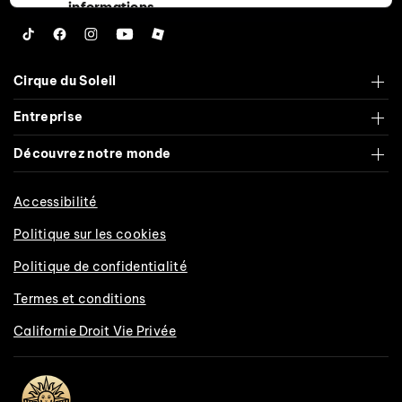
informations
personnelles
Tiktok
Facebook
Instagram
YouTube
Roblox
privées
Cirque du Soleil
Entreprise
Découvrez notre monde
Accessibilité
Politique sur les cookies
Politique de confidentialité
Termes et conditions
Californie Droit Vie Privée