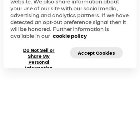
website. We also share information about
your use of our site with our social media,
メディア・スポットライト
advertising and analytics partners. If we have
detected an opt-out preference signal then it
will be honored. Further information is
“At its best, Cirque du Soleil creates a masterful world
available in our
cookie policy
of wonderment. ‘Auana is Cirque at its best. Don’t
miss it.”
“Heartfelt and heart-stopping… Waikīkī’s newest
Do Not Sell or
must-see attraction.”
Accept Cookies
Share My
“Exciting, imaginative, enchanting and riveting from
beginning to end. I could see it again and again.”
Personal
“’Auana is nothing short of a joyous celebration of
Information
Hawai‘i and Hawaiians… past and present, earthly
and ethereal.”
「アウアナ」について
よくある質問
ご質問がありましたら、下記までお問い合わせください。 ま
たは、FAQ（よくある質問）をご覧いただくと、ご質問に対
する答が簡単に見つかるかもしれません。