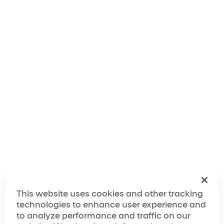
「アウアナ」は、世界的に有名なシルク・ドゥ・ソレイユの芸
術性と、ハワイの深遠なモオレロ（mo‘olelo、物語）が融合
した、息を呑むような作品です。驚異的なアクロバット、魅惑
的なフラ、心を奪われる音楽を通じ、この島々の土地と人々と
の深いつながりを称えます。何世代にもわたってハワイを形作
ってきた伝統が、その美しさ、苦難から立ち直る力、魂を称え
る作品としてステージに蘇ります。
さらに詳しく
ギャラリー
事前の情報
会場までの道順から、到着後に何をすればよいか、会場内のち
ょっとしたお楽しみまで、あらゆる情報をお届けします。途中
This website uses cookies and other tracking
で止められることなく、思い出に残る、ひたすら完璧としか言
いようのないショーをご体験ください。
technologies to enhance user experience and
to analyze performance and traffic on our