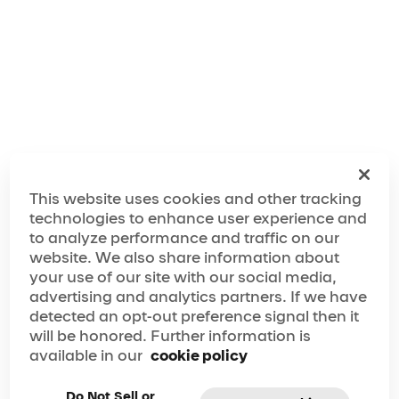
Oferta válida na compra de pacotes de quatro (4)
ingressos para adultos, realizada entre 01/01/2026 e
13/12/2026, para apresentações às quartas-feiras e
quintas-feiras até 13/12/2026, nas categorias de
assentos C3 e C4. Limite de oito (8) ingressos (dois
pacotes de quatro) por cliente, por cupom.
This website uses cookies and other tracking
Os ingressos estão sujeitos a impostos e taxas
technologies to enhance user experience and
adicionais e devem ser adquiridos na bilheteria do
to analyze performance and traffic on our
Drawn To Life em Disney Springs®, localizada no
website. We also share information about
Walt Disney World® Resort. O cupom deve ser
your use of our site with our social media,
apresentado no momento da compra.
advertising and analytics partners. If we have
detected an opt-out preference signal then it
Os ingressos não são reembolsáveis nem trocáveis.
will be honored. Further information is
Não pode ser combinado com nenhuma outra oferta.
available in our
cookie policy
A quantidade de ingressos destinada a esta oferta é
limitada e está sujeita à disponibilidade. Datas de
Do Not Sell or