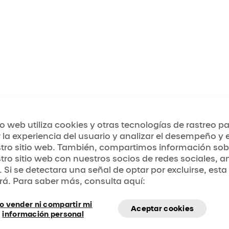
el Cirque du Soleil, reinventada para una nueva gen
vadora historia de conflicto y renovación. Observe có
iento fresco y esperanzador surge de las calles para d
 en el aire. ¡Consiga sus entradas ahora y sea parte d
tio web utiliza cookies y otras tecnologías de rastreo p
 la experiencia del usuario y analizar el desempeño y el
tro sitio web. También, compartimos información sob
tro sitio web con nuestros socios de redes sociales, a
 a la Gran Carpa y consejos sobre lo que debe hacer 
. Si se detectara una señal de optar por excluirse, esta
 acerca de Alegría
rá. Para saber más, consulta aquí:
o vender ni compartir mi
 nuestras preguntas frecuentes para obtener respuest
Aceptar cookies
información personal