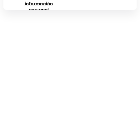
información
personal
Tiktok
Facebook
Instagram
YouTube
Roblox
Cirque du Soleil
Corporativo
Descubra nuestro mundo
Accesibilidad
Política de cookies