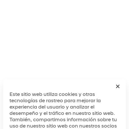
FAQ
Las Vegas
lasvegas.customerservice@cirquedusoleil.com
Nombre
Correo electrónico
Este sitio web utiliza cookies y otras
tecnologías de rastreo para mejorar la
experiencia del usuario y analizar el
Teléfono
desempeño y el tráfico en nuestro sitio web.
(Con el formato 1234567890)
También, compartimos información sobre tu
uso de nuestro sitio web con nuestros socios