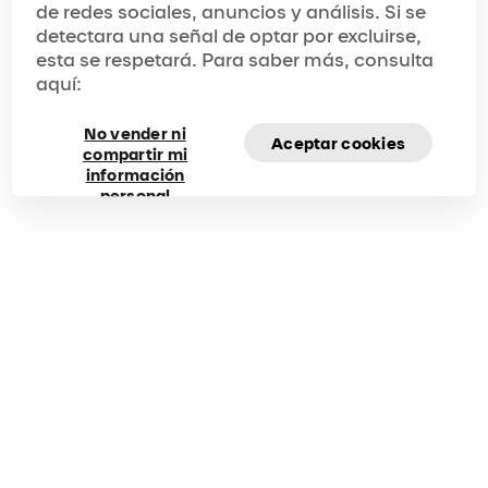
de redes sociales, anuncios y análisis. Si se
detectara una señal de optar por excluirse,
Número de pedido
(opcional)
esta se respetará. Para saber más, consulta
aquí:
No vender ni
Aceptar cookies
compartir mi
Nombre del espectáculo
información
personal
Ciudad
(opcional)
Tema
Mensaje