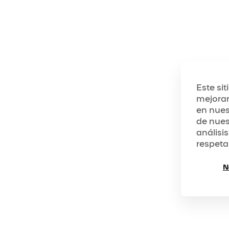
Este si
mejorar
en nues
de nues
análisis
respeta
N