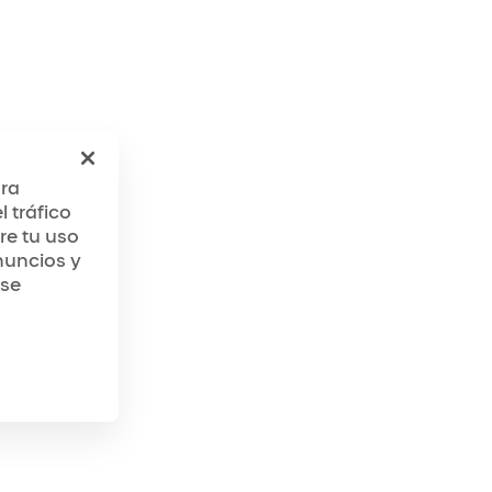
ara
 tráfico
re tu uso
nuncios y
 se