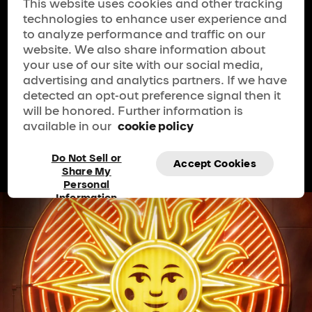
This website uses cookies and other tracking
Atlanta.
Klik hier
voor een volledige lijst met
technologies to enhance user experience and
shows en data.
to analyze performance and traffic on our
website. We also share information about
Search
your use of our site with our social media,
city
Atlanta, GA, de VS
advertising and analytics partners. If we have
detected an opt-out preference signal then it
will be honored. Further information is
available in our
cookie policy
Do Not Sell or
Accept Cookies
Share My
Personal
Information