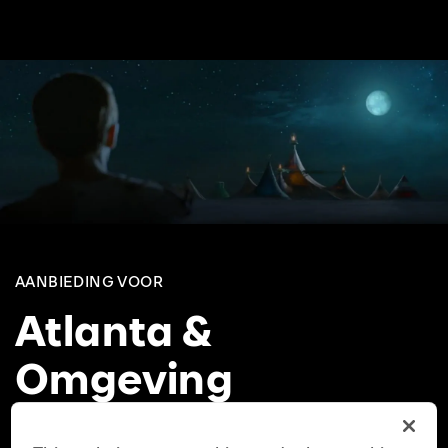
AANBIEDING VOOR
Atlanta &
Omgeving
Geen aanbiedingen beschikbaar voor Atlanta.
Wij treden altijd wel ergens op, maar nu niet in