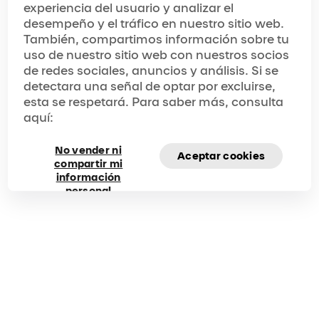
“Vidanta at Riviera Maya is an amazing resort, but it’s
experiencia del usuario y analizar el
the natural beauty of the area that really brings it all
desempeño y el tráfico en nuestro sitio web.
together. From the food, the spas, uniquely themed
activities, and JOYÀ, this experience is something that
También, compartimos información sobre tu
will remain at the top of my memory for years to
uso de nuestro sitio web con nuestros socios
come.”
de redes sociales, anuncios y análisis. Si se
detectara una señal de optar por excluirse,
esta se respetará. Para saber más, consulta
aquí:
No vender ni
Aceptar cookies
compartir mi
información
personal